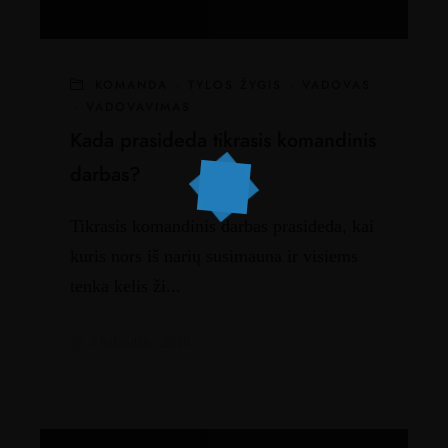
KOMANDA
·
TYLOS ŽYGIS
·
VADOVAS
·
VADOVAVIMAS
Kada prasideda tikrasis komandinis
darbas?
Tikrasis komandinis darbas prasideda, kai
kuris nors iš narių susimauna ir visiems
tenka kelis ži...
3 balandžio, 2019