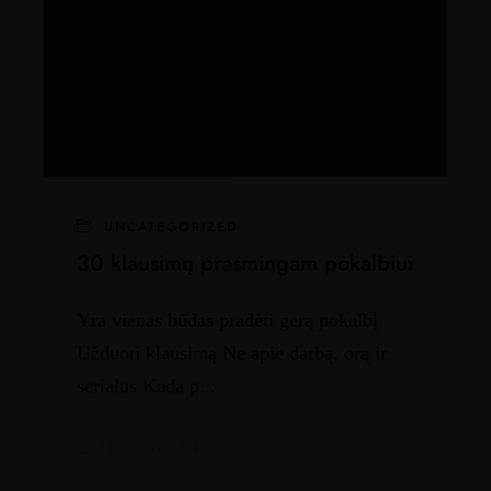
UNCATEGORIZED
30 klausimų prasmingam pokalbiui
Yra vienas būdas pradėti gerą pokalbį
Užduoti klausimą Ne apie darbą, orą ir
serialus Kada p...
3 balandžio, 2019