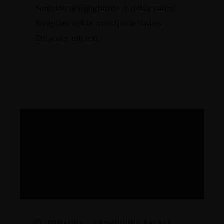
Santykio neišgūglinsite Jį reikia patirti
Santykiui reikia emocijos ir širdies
Emocinis intelekt...
3 balandžio, 2019
KOMANDA
·
KOMANDINIS DARBAS
·