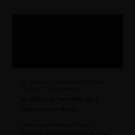
KOMANDA
·
KOMANDINIS DARBAS
·
VADOVAS
·
VADOVAVIMAS
Jei vadovauji komandai, šie 6
klausimai kaip tik tau.
Visai neseniai klausiau Marshall
Goldsmith interviu apie lyderystę krizės