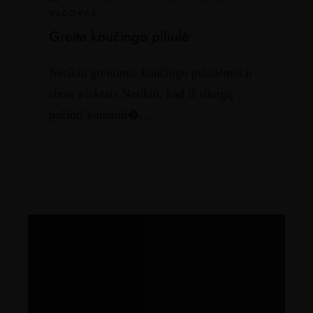
VADOVAS
Greita koučingo piliulė
Netikiu greitomis koučingo piliulėmis ir
show efektais Netikiu, kad iš tikrųjų
pažinti komand�...
3 balandžio, 2019